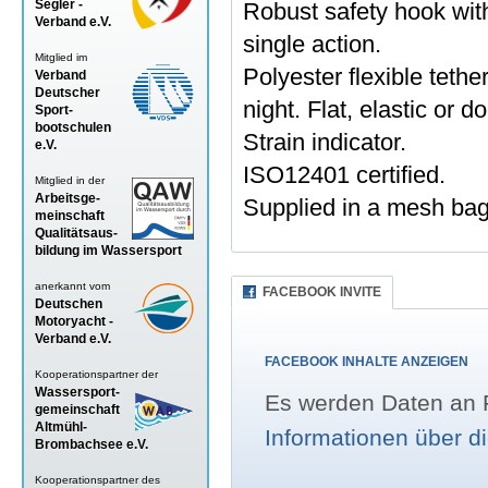
Segler -
Robust safety hook with
Verband
e.V.
single action.
Mitglied im
Polyester flexible tether
Verband
Deutscher
night. Flat, elastic or 
Sport-
bootschulen
Strain indicator.
e.V.
ISO12401 certified.
Mitglied in der
Arbeitsge-
Supplied in a mesh bag
meinschaft
Qualitätsaus-
bildung im Wassersport
anerkannt vom
FACEBOOK INVITE
Deutschen
Motoryacht -
Verband
e.V.
FACEBOOK INHALTE ANZEIGEN
Kooperationspartner der
Wassersport-
Es werden Daten an F
gemeinschaft
Altmühl-
Informationen über d
Brombachsee e.V.
Kooperationspartner des