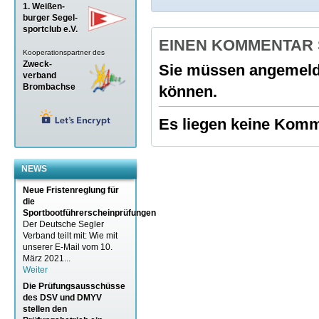
1. Weißen-
burger Segel-
sportclub e.V.
EINEN KOMMENTAR
Kooperationspartner des
Zweck-
Sie müssen
angemeld
verband
Brombachse
können.
Es liegen keine Komme
NEWS
Neue Fristenreglung für
die
Sportbootführerscheinprüfungen
Der Deutsche Segler
Verband teilt mit: Wie mit
unserer E-Mail vom 10.
März 2021...
Weiter
Die Prüfungsausschüsse
des DSV und DMYV
stellen den