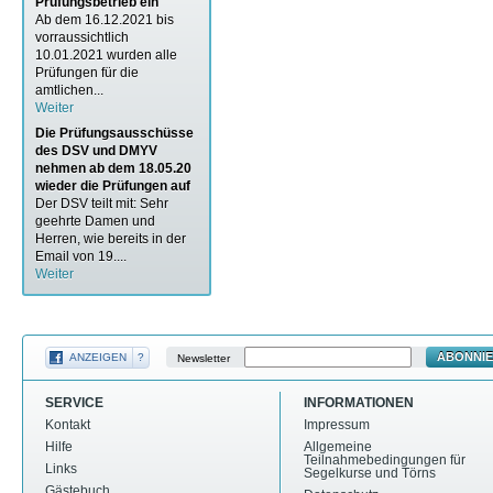
Prüfungsbetrieb ein
Ab dem 16.12.2021 bis
vorraussichtlich
10.01.2021 wurden alle
Prüfungen für die
amtlichen...
Weiter
Die Prüfungsausschüsse
des DSV und DMYV
nehmen ab dem 18.05.20
wieder die Prüfungen auf
Der DSV teilt mit: Sehr
geehrte Damen und
Herren, wie bereits in der
Email von 19....
Weiter
ABONNI
ANZEIGEN
?
Newsletter
SERVICE
INFORMATIONEN
Kontakt
Impressum
Hilfe
Allgemeine
Teilnahmebedingungen für
Links
Segelkurse und Törns
Gästebuch