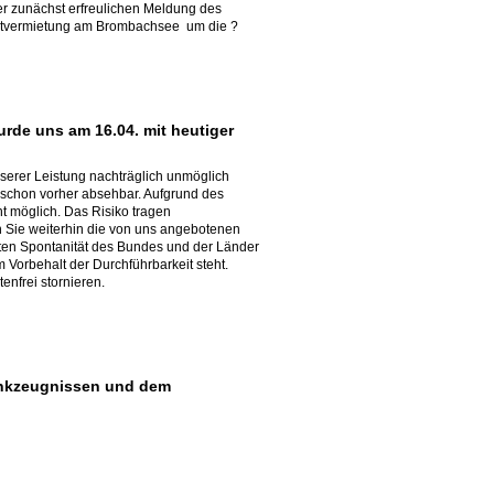
der zunächst erfreulichen Meldung des
bootvermietung am Brombachsee um die ?
de uns am 16.04. mit heutiger
unserer Leistung nachträglich unmöglich
 schon vorher absehbar. Aufgrund des
t möglich. Das Risiko tragen
en Sie weiterhin die von uns angebotenen
ierten Spontanität des Bundes und der Länder
 Vorbehalt der Durchführbarkeit steht.
enfrei stornieren.
unkzeugnissen und dem