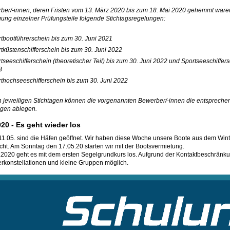
ber/-innen, deren Fristen vom 13. März 2020 bis zum 18. Mai 2020 gehemmt waren
ung einzelner Prüfungsteile folgende Stichtagsregelungen:
tbootführerschein bis zum 30. Juni 2021
tküstenschifferschein bis zum 30. Juni 2022
tseeschifferschein (theoretischer Teil) bis zum 30. Juni 2022 und Sportseeschiffersc
3
thochseeschifferschein bis zum 30. Juni 2022
n jeweiligen Stichtagen können die vorgenannten Bewerber/-innen die entsprech
ngen ablegen.
020 -
Es geht wieder los
11.05. sind die Häfen geöffnet. Wir haben diese Woche unsere Boote aus dem Wint
acht. Am Sonntag den 17.05.20 starten wir mit der Bootsvermietung.
2020 geht es mit dem ersten Segelgrundkurs los. Aufgrund der Kontaktbeschränk
rkonstellationen und kleine Gruppen möglich.