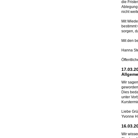
die Frist
Ablegung 
nicht weit
Mit Wiede
bestimmt 
sorgen, d
Mit den b
Hanna St
Öffentlic
17.03.2
Allgeme
Wir sagen
geworden 
Dies beda
unter Vor
Kurstermi
Liebe Gr
Yvonne Hil
16.03.2
Wir wisse