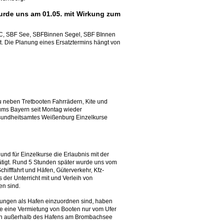
rde uns am 01.05. mit Wirkung zum
RC, SBF See, SBFBinnen Segel, SBF BInnen
t. Die Planung eines Ersatztermins hängt von
zu neben Tretbooten Fahrrädern, Kite und
iums Bayern seit Montag wieder
esundheitsamtes Weißenburg Einzelkurse
d für Einzelkurse die Erlaubnis mit der
ätigt. Rund 5 Stunden später wurde uns vom
ifffahrt und Häfen, Güterverkehr, Kfz-
 der Unterricht mit und Verleih von
en sind.
zungen als Hafen einzuordnen sind, haben
re eine Vermietung von Booten nur vom Ufer
ten außerhalb des Hafens am Brombachsee