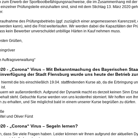
en zum Erwerb der Sportbootbefähigungsnachweise, die im Zusammenhang mit der
einzelner Prüfungsteile einzuhalten sind, sind mit dem Stichtag 13. März 2020 geh
er.
raufnahme des Prüfungsbetriebs (ggf. zuzüglich einer angemessenen Karenzzeit, d
werden kann), wird die Frist weiterlaufen. Wir werden dabei die Kapazitäten der 
ass kein Bewerber unverschuldet unbillige Härten in Kauf nehmen muss.
esten Grüßen,
eingröver
he Auftragsverwaltung“
020 -
„Corona“ Virus – Mit Bekanntmachung des Bayerischen Staa
inverfügung der Stadt Flensburg wurde uns heute der Betrieb zun
 hiermit die bis einschließlich 19.04. stattfindenden Kurse ab, da die Erbringung 
ist.
uern wir außerordentlich. Aufgrund der Dynamik macht es derzeit keinen Sinn Ersa
behalt steht. Gebuchte Kurse werden von uns kostenfrei storniert. Wir hoffen von 
n zu erhalten, und Sie möglichst bald in einem unserer Kurse begrüßen zu dürfen.
üße
tel und Oliver Fürst
020 -
„Corona“ Virus – Segeln lernen?
n, dass Sie viele Fragen haben. Leider können wir Ihnen aufgrund der aktuellen D