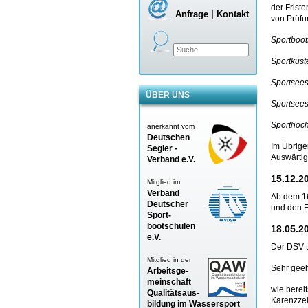
der Frist
Anfrage | Kontakt
von Prüfu
Sportboot
Sportküst
Sportsees
ÜBER UNS
Sportsees
Sporthoch
anerkannt vom
Deutschen
Im Übrige
Segler -
Auswärtig
Verband
e.V.
15.12.2
Mitglied im
Verband
Ab dem 16
Deutscher
und den 
Sport-
bootschulen
18.05.2
e.V.
Der DSV te
Mitglied in der
Sehr gee
Arbeitsge-
meinschaft
wie berei
Qualitätsaus-
Karenzzei
bildung im Wassersport