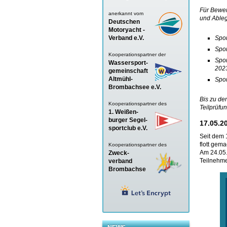
Für Bewer
anerkannt vom
und Ableg
Deutschen
Motoryacht -
Verband
e.V.
Spor
Spor
Kooperationspartner der
Spor
Wassersport-
202
gemeinschaft
Altmühl-
Spor
Brombachsee e.V.
Bis zu de
Kooperationspartner des
Teilprüfu
1. Weißen-
burger Segel-
17.05.2
sportclub e.V.
Seit dem 
flott gem
Kooperationspartner des
Am 24.05.
Zweck-
Teilnehme
verband
Brombachse