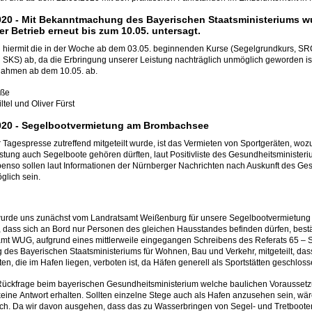
020 -
Mit Bekanntmachung des Bayerischen Staatsministeriums wu
er Betrieb erneut bis zum 10.05. untersagt.
 hiermit die in der Woche ab dem 03.05. beginnenden Kurse (Segelgrundkurs, S
 SKS) ab, da die Erbringung unserer Leistung nachträglich unmöglich geworden is
ahmen ab dem 10.05. ab.
üße
tel und Oliver Fürst
020 -
Segelbootvermietung am Brombachsee
r Tagespresse zutreffend mitgeteilt wurde, ist das Vermieten von Sportgeräten, wo
stung auch Segelboote gehören dürften, laut Positivliste des Gesundheitsminister
benso sollen laut Informationen der Nürnberger Nachrichten nach Auskunft des G
glich sein.
urde uns zunächst vom Landratsamt Weißenburg für unsere Segelbootvermietung un
dass sich an Bord nur Personen des gleichen Hausstandes befinden dürfen, best
mt WUG, aufgrund eines mittlerweile eingegangen Schreibens des Referats 65 – Sch
 des Bayerischen Staatsministeriums für Wohnen, Bau und Verkehr, mitgeteilt, dass
en, die im Hafen liegen, verboten ist, da Häfen generell als Sportstätten geschloss
Rückfrage beim bayerischen Gesundheitsministerium welche baulichen Vorausset
keine Antwort erhalten. Sollten einzelne Stege auch als Hafen anzusehen sein, wä
ch. Da wir davon ausgehen, dass das zu Wasserbringen von Segel- und Tretboo