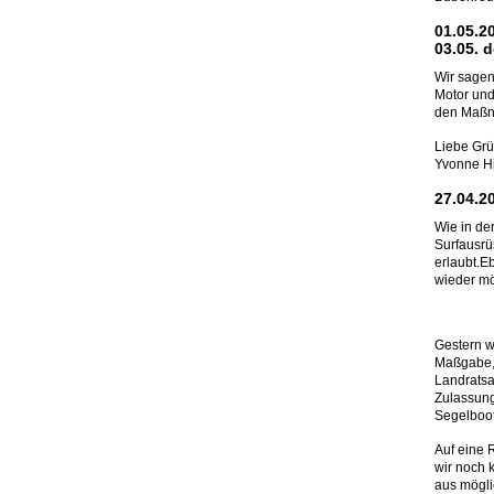
01.05.2
03.05. d
Wir sagen
Motor und
den Maßn
Liebe Gr
Yvonne Hil
27.04.2
Wie in de
Surfausrü
erlaubt.E
wieder mö
Gestern w
Maßgabe, 
Landratsa
Zulassung
Segelboot
Auf eine 
wir noch 
aus mögli