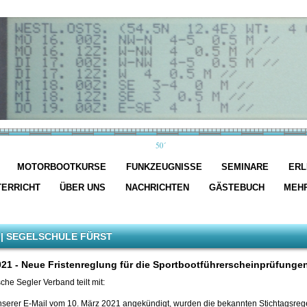
MOTORBOOTKURSE
FUNKZEUGNISSE
SEMINARE
ERL
TERRICHT
ÜBER UNS
NACHRICHTEN
GÄSTEBUCH
MEH
| SEGELSCHULE FÜRST
021 -
Neue Fristenreglung für die Sportbootführerscheinprüfunge
che Segler Verband teilt mit:
nserer E-Mail vom 10. März 2021 angekündigt, wurden die bekannten Stichtagsre