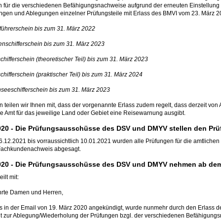
en für die verschiedenen Befähigungsnachweise aufgrund der erneuten Einstellun
ngen und Ablegungen einzelner Prüfungsteile mit Erlass des BMVI vom 23. März 202
führerschein bis zum 31. März 2022
enschifferschein bis zum 31. März 2023
chifferschein (theoretischer Teil) bis zum 31. März 2023
chifferschein (praktischer Teil) bis zum 31. März 2024
seeschifferschein bis zum 31. März 2023
n teilen wir Ihnen mit, dass der vorgenannte Erlass zudem regelt, dass derzeit v
e Amt für das jeweilige Land oder Gebiet eine Reisewarnung ausgibt.
020 -
Die Prüfungsausschüsse des DSV und DMYV stellen den Prüf
.12.2021 bis vorraussichtlich 10.01.2021 wurden alle Prüfungen für die amtliche
Fachkundenachweis abgesagt.
020 -
Die Prüfungsausschüsse des DSV und DMYV nehmen ab dem 1
ilt mit:
hrte Damen und Herren,
ts in der Email von 19. März 2020 angekündigt, wurde nunmehr durch den Erlass 
t zur Ablegung/Wiederholung der Prüfungen bzgl. der verschiedenen Befähigungsna