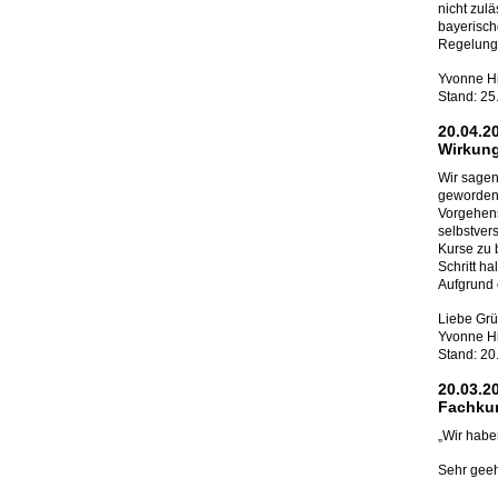
nicht zul
bayerisch
Regelung 
Yvonne Hil
Stand: 25
20.04.2
Wirkung
Wir sagen
geworden 
Vorgehens
selbstver
Kurse zu 
Schritt h
Aufgrund 
Liebe Gr
Yvonne Hil
Stand: 20
20.03.2
Fachku
„Wir habe
Sehr gee