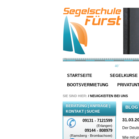
STARTSEITE
SEGELKURSE
BOOTSVERMIETUNG
PRIVATUN
SIE SIND HIER:
/
NEUIGKEITEN BEI UNS
BERATUNG | ANFRAGE |
BLOG 
KONTAKT | SUCHE
31.03.2
09131 - 7121599
(Erlangen)
Der Deuts
09144 - 808979
(Ramsberg - Brombachsee)
Wie mit u