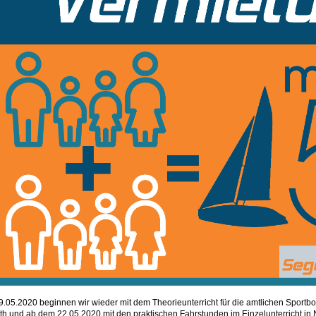
.05.2020 beginnen wir wieder mit dem Theorieunterricht für die amtlichen Sportb
h und ab dem 22.05.2020 mit den praktischen Fahrstunden im Einzelunterricht in 