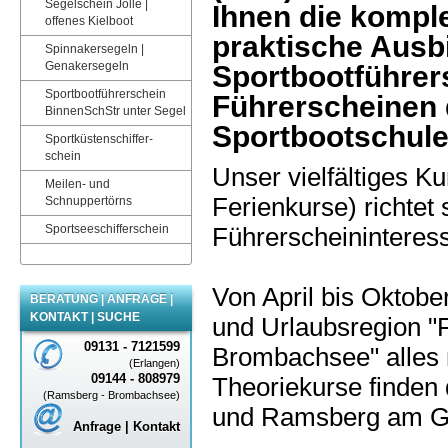
Segelschein Jolle |
Ihnen die komple
offenes Kielboot
praktische Ausb
Spinnakersegeln |
Genakersegeln
Sportbootführer
Sportbootführerschein
Führerscheinen
BinnenSchStr unter Segel
Sportbootschule
Sportküstenschiffer-
schein
Unser vielfältiges 
Meilen- und
Ferienkurse) richtet 
Schnuppertörns
Sportseeschifferschein
Führerscheininteress
Von April bis Oktobe
BERATUNG | ANFRAGE |
KONTAKT | SUCHE
und Urlaubsregion "
09131 - 7121599
Brombachsee" alles 
(Erlangen)
09144 - 808979
Theoriekurse finden
(Ramsberg - Brombachsee)
und Ramsberg am Gr
Anfrage | Kontakt