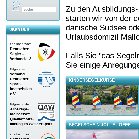
Zu den Ausbildungs-
starten wir von der 
dänische Südsee od
ÜBER UNS
Urlaubsdomizil Mallo
anerkannt vom
Deutschen
Falls Sie "das Segel
Segler -
Verband
e.V.
Sie einige Anregun
Mitglied im
Verband
Deutscher
KINDERSEGELKURSE
Sport-
bootschulen
e.V.
Mitglied in der
Arbeitsge-
meinschaft
Qualitätsaus-
bildung im Wassersport
SEGELSCHEIN JOLLE | OFFE…
anerkannt vom