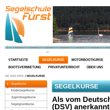
STARTSEITE
SEGELKURSE
MOTORBOOTKURSE
BOOTSVERMIETUNG
PRIVATUNTERRICHT
ÜBER UNS
SIE SIND HIER:
/
SEGELKURSE
Segelkurse
SEGELKURSE
Kindersegelkurse
Als vom Deutsc
Jugendsegelkurse
Segelgrundkurse
(DSV) anerkannt