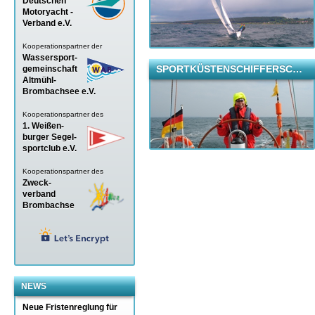
Deutschen
Motoryacht -
Verband
e.V.
Kooperationspartner der
Wassersport-
SPORTKÜSTENSCHIFFERSC…
gemeinschaft
Altmühl-
Brombachsee e.V.
Kooperationspartner des
1. Weißen-
burger Segel-
sportclub e.V.
Kooperationspartner des
Zweck-
verband
Brombachse
NEWS
Neue Fristenreglung für