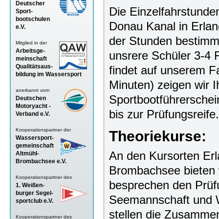
Deutscher
Die Einzelfahrstunde
Sport-
bootschulen
Donau Kanal in Erlang
e.V.
der Stunden bestimme
Mitglied in der
Arbeitsge-
unsrere Schüler 3-4 
meinschaft
Qualitätsaus-
findet auf unserem Fa
bildung im Wassersport
Minuten) zeigen wir 
anerkannt vom
Sportbootführerschein
Deutschen
Motoryacht -
bis zur Prüfungsreife.
Verband
e.V.
Kooperationspartner der
Theoriekurse:
Wassersport-
gemeinschaft
An den
Kursorten
Erl
Altmühl-
Brombachsee e.V.
Brombachsee bieten 
Kooperationspartner des
besprechen den Prüfun
1. Weißen-
burger Segel-
Seemannschaft und W
sportclub e.V.
stellen die Zusammen
Kooperationspartner des