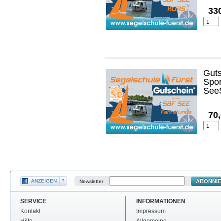
33
Guts
Spor
See
70
ABONNI
ANZEIGEN
?
Newsletter
SERVICE
INFORMATIONEN
Kontakt
Impressum