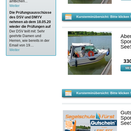
amtlichen...
Weiter
Die Prüfungsausschüsse
Kursterminübersicht: Bitte klicke
des DSV und DMYV
nehmen ab dem 18.05.20
wieder die Prüfungen auf
Der DSV teilt mit: Sehr
Abe
geehrte Damen und
Herren, wie bereits in der
Spor
Email von 19....
SeeS
Weiter
33
ME
Kursterminübersicht: Bitte klicke
Guts
Spor
See