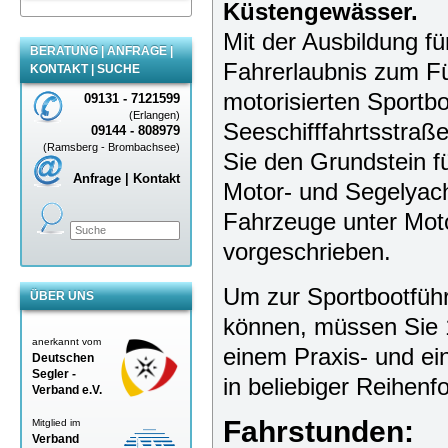
Küstengewässer.
Mit der Ausbildung fü
BERATUNG | ANFRAGE |
Fahrerlaubnis zum F
KONTAKT | SUCHE
motorisierten Sportb
09131 - 7121599
(Erlangen)
Seeschifffahrtsstraß
09144 - 808979
(Ramsberg - Brombachsee)
Sie den Grundstein f
Anfrage | Kontakt
Motor- und Segelyach
Fahrzeuge unter Moto
vorgeschrieben.
Um zur Sportbootfüh
ÜBER UNS
können, müssen Sie 1
anerkannt vom
einem Praxis- und ei
Deutschen
Segler -
in beliebiger Reihenf
Verband
e.V.
Fahrstunden:
Mitglied im
Verband