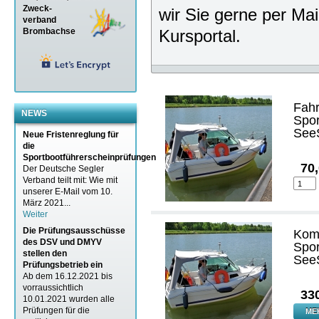
Zweck-
wir Sie gerne per Ma
verband
Brombachse
Kursportal
.
Fah
NEWS
Spor
See
Neue Fristenreglung für
die
Sportbootführerscheinprüfungen
70
Der Deutsche Segler
Verband teilt mit: Wie mit
unserer E-Mail vom 10.
März 2021...
Weiter
Die Prüfungsausschüsse
Kom
des DSV und DMYV
Spor
stellen den
SeeS
Prüfungsbetrieb ein
Ab dem 16.12.2021 bis
vorraussichtlich
33
10.01.2021 wurden alle
Prüfungen für die
ME