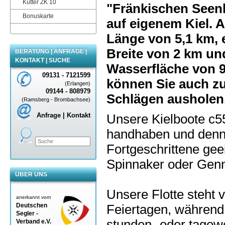
Kutter ZK 10
"Fränkischen Seen
Bonuskarte
auf eigenem Kiel. A
Länge von 5,1 km, 
Breite von 2 km un
BERATUNG | ANFRAGE |
KONTAKT | SUCHE
Wasserfläche von 
09131 - 7121599
können Sie auch z
(Erlangen)
09144 - 808979
Schlägen ausholen
(Ramsberg - Brombachsee)
Anfrage | Kontakt
Unsere Kielboote c55
handhaben und dennoc
Fortgeschrittene ge
Spinnaker oder Gen
ÜBER UNS
Unsere Flotte steht 
anerkannt vom
Deutschen
Feiertagen, während
Segler -
stunden- oder tagewe
Verband
e.V.