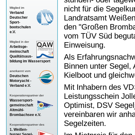
nicht für die Segelk
Mitglied im
Verband
Landratsamt Weißen
Deutscher
Sport-
den "Großen Bromba
bootschulen
e.V.
vom TÜV Süd begutac
Mitglied in der
Einweisung.
Arbeitsge-
meinschaft
Als Erfahrungsnachw
Qualitätsaus-
bildung im Wassersport
Binnen unter Segel, 
anerkannt vom
Kielboot und gleichw
Deutschen
Motoryacht -
Mit Inhabern des VD
Verband
e.V.
Leistungsschein Joll
Kooperationspartner der
Wassersport-
Optimist, DSV Segel
gemeinschaft
Altmühl-
vereinbaren wir anh
Brombachsee e.V.
Segelzeiten.
Kooperationspartner des
1. Weißen-
burger Segel-