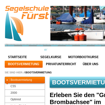
STARTSEITE
SEGELKURSE
MOTORBOOTKURSE
BOOTSVERMIETUNG
PRIVATUNTERRICHT
ÜBER UNS
SIE SIND HIER:
/
BOOTSVERMIETUNG
Bootsvermietung
BOOTSVERMIET
C55
2000
Erleben Sie den "
Optimist
Brombachsee" im