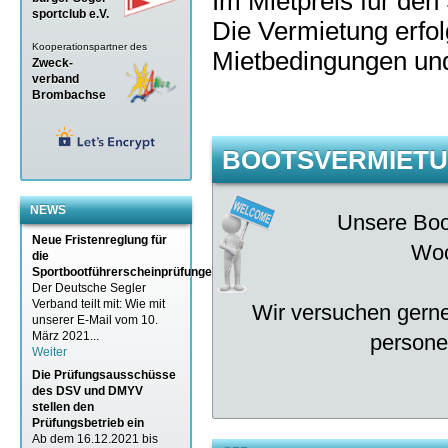
Im Mietpreis für den 
sportclub e.V.
Die Vermietung erfo
Kooperationspartner des
Mietbedingungen und 
Zweck-
verband
Brombachse
BOOTSVERMIET
NEWS
Unsere Boo
Neue Fristenreglung für
Woc
die
Sportbootführerscheinprüfungen
Der Deutsche Segler
Verband teilt mit: Wie mit
Wir versuchen gerne
unserer E-Mail vom 10.
März 2021...
personel
Weiter
Die Prüfungsausschüsse
des DSV und DMYV
stellen den
Prüfungsbetrieb ein
Ab dem 16.12.2021 bis