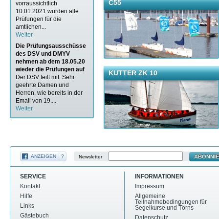
C55
vorraussichtlich
10.01.2021 wurden alle
Prüfungen für die
amtlichen...
Weiter
Die Prüfungsausschüsse
des DSV und DMYV
nehmen ab dem 18.05.20
wieder die Prüfungen auf
KUTTER ZK 10
Der DSV teilt mit: Sehr
geehrte Damen und
Herren, wie bereits in der
Email von 19....
Weiter
ABONNI
ANZEIGEN
?
Newsletter
SERVICE
INFORMATIONEN
Kontakt
Impressum
Hilfe
Allgemeine
Teilnahmebedingungen für
Links
Segelkurse und Törns
Gästebuch
Datenschutz