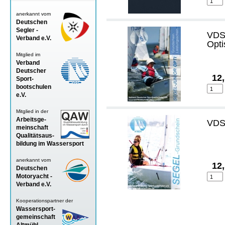
anerkannt vom
Deutschen
Segler -
VDS 
Verband
e.V.
Opti
Mitglied im
Verband
Deutscher
12
Sport-
bootschulen
e.V.
Mitglied in der
Arbeitsge-
VDS 
meinschaft
Qualitätsaus-
bildung im Wassersport
anerkannt vom
12
Deutschen
Motoryacht -
Verband
e.V.
Kooperationspartner der
Wassersport-
gemeinschaft
Altmühl-