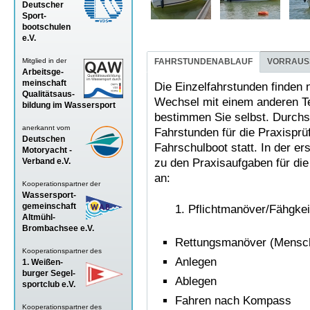
Deutscher
Sport-
bootschulen
e.V.
Mitglied in der
FAHRSTUNDENABLAUF
VORRAUS
Arbeitsge-
meinschaft
Die Einzelfahrstunden finden
Qualitätsaus-
Wechsel mit einem anderen Te
bildung im Wassersport
bestimmen Sie selbst. Durchsc
anerkannt vom
Fahrstunden für die Praxisprü
Deutschen
Fahrschulboot statt. In der er
Motoryacht -
Verband
e.V.
zu den Praxisaufgaben für di
an:
Kooperationspartner der
Wassersport-
gemeinschaft
Pflichtmanöver/Fähgkei
Altmühl-
Brombachsee e.V.
Rettungsmanöver (Mensch
Kooperationspartner des
Anlegen
1. Weißen-
burger Segel-
Ablegen
sportclub e.V.
Fahren nach Kompass
Kooperationspartner des