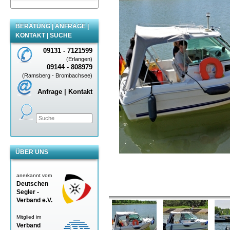
BERATUNG | ANFRAGE |
KONTAKT | SUCHE
09131 - 7121599
(Erlangen)
09144 - 808979
(Ramsberg - Brombachsee)
Anfrage | Kontakt
ÜBER UNS
anerkannt vom
Deutschen
Segler -
Verband
e.V.
Mitglied im
Verband