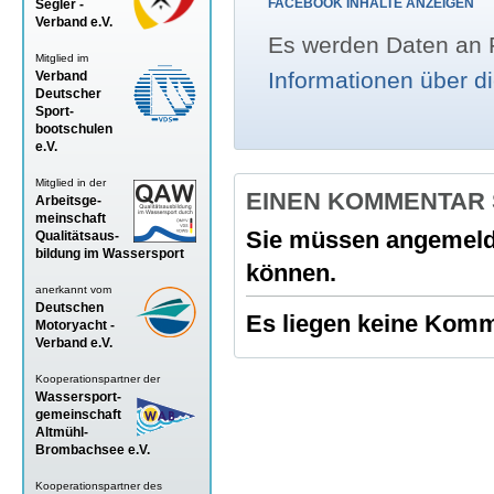
FACEBOOK INHALTE ANZEIGEN
Segler -
Verband
e.V.
Es werden Daten an F
Mitglied im
Informationen über d
Verband
Deutscher
Sport-
bootschulen
e.V.
Mitglied in der
EINEN KOMMENTAR
Arbeitsge-
meinschaft
Sie müssen
angemeld
Qualitätsaus-
bildung im Wassersport
können.
anerkannt vom
Deutschen
Es liegen keine Komme
Motoryacht -
Verband
e.V.
Kooperationspartner der
Wassersport-
gemeinschaft
Altmühl-
Brombachsee e.V.
Kooperationspartner des