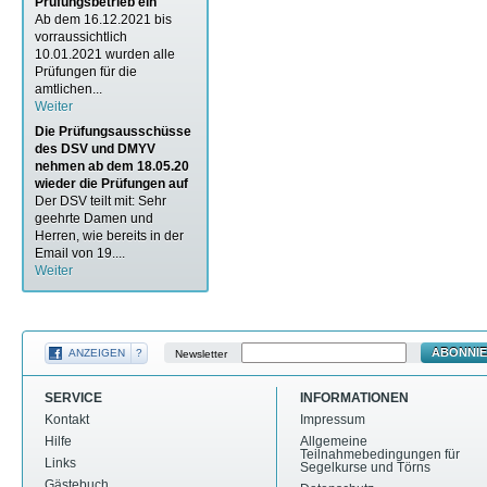
Prüfungsbetrieb ein
Ab dem 16.12.2021 bis
vorraussichtlich
10.01.2021 wurden alle
Prüfungen für die
amtlichen...
Weiter
Die Prüfungsausschüsse
des DSV und DMYV
nehmen ab dem 18.05.20
wieder die Prüfungen auf
Der DSV teilt mit: Sehr
geehrte Damen und
Herren, wie bereits in der
Email von 19....
Weiter
ABONNI
ANZEIGEN
?
Newsletter
SERVICE
INFORMATIONEN
Kontakt
Impressum
Hilfe
Allgemeine
Teilnahmebedingungen für
Links
Segelkurse und Törns
Gästebuch