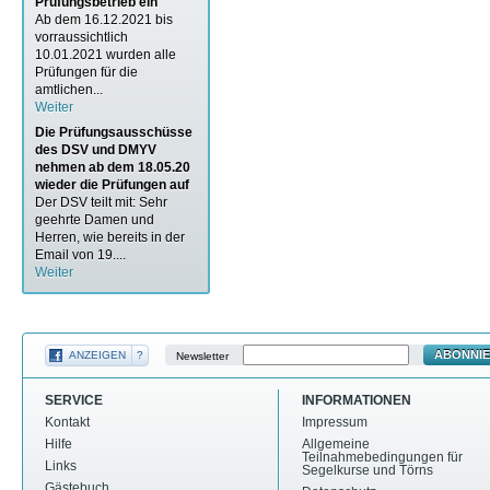
Prüfungsbetrieb ein
Ab dem 16.12.2021 bis
vorraussichtlich
10.01.2021 wurden alle
Prüfungen für die
amtlichen...
Weiter
Die Prüfungsausschüsse
des DSV und DMYV
nehmen ab dem 18.05.20
wieder die Prüfungen auf
Der DSV teilt mit: Sehr
geehrte Damen und
Herren, wie bereits in der
Email von 19....
Weiter
ABONNI
ANZEIGEN
?
Newsletter
SERVICE
INFORMATIONEN
Kontakt
Impressum
Hilfe
Allgemeine
Teilnahmebedingungen für
Links
Segelkurse und Törns
Gästebuch