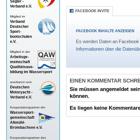
Segler -
Verband
e.V.
FACEBOOK INVITE
Mitglied im
Verband
Deutscher
FACEBOOK INHALTE ANZEIGEN
Sport-
bootschulen
Es werden Daten an Facebook ü
e.V.
Informationen über die Datenüb
Mitglied in der
Arbeitsge-
meinschaft
Qualitätsaus-
bildung im Wassersport
EINEN KOMMENTAR SCHR
anerkannt vom
Deutschen
Sie müssen
angemeldet
sein
Motoryacht -
können.
Verband
e.V.
Es liegen keine Kommentare 
Kooperationspartner der
Wassersport-
gemeinschaft
Altmühl-
Brombachsee e.V.
Kooperationspartner des