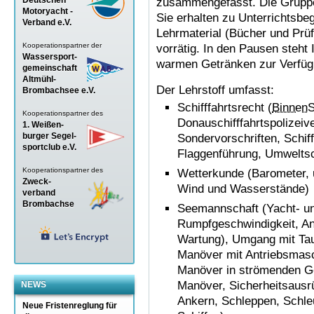
zusammengefasst. Die Gruppe
Motoryacht -
Sie erhalten zu Unterrichtsbeg
Verband
e.V.
Lehrmaterial (Bücher und Prü
Kooperationspartner der
vorrätig. In den Pausen steht
Wassersport-
warmen Getränken zur Verfüg
gemeinschaft
Altmühl-
Der Lehrstoff umfasst:
Brombachsee e.V.
Schifffahrtsrecht (
Binnen
Kooperationspartner des
Donauschifffahrtspolizeive
1. Weißen-
burger Segel-
Sondervorschriften, Schiff
sportclub e.V.
Flaggenführung, Umwelts
Kooperationspartner des
Wetterkunde (Barometer, u
Zweck-
Wind und Wasserstände)
verband
Brombachse
Seemannschaft (Yacht- un
Rumpfgeschwindigkeit, An
Wartung), Umgang mit Tau
Manöver mit Antriebsmas
Manöver in strömenden G
Manöver, Sicherheitsausr
NEWS
Ankern, Schleppen, Schle
Neue Fristenreglung für