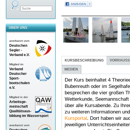
ANZEIGEN
?
ÜBER UNS
anerkannt vom
Deutschen
Segler -
Verband
e.V.
KURSBESCHREIBUNG
VORRAUSS
Mitglied im
Verband
MEDIEN
Deutscher
Sport-
Der Kurs beinhaltet 4 Theoriee
bootschulen
Bubenreuth oder im Segelhaf
e.V.
besprechen die vier großen Th
Mitglied in der
Wetterkunde, Seemannschaft u
Arbeitsge-
über alle Kursabende. Zu Ihre
meinschaft
Qualitätsaus-
zu weiteren Informationen u
bildung im Wassersport
Kursportal
. Dort haben wir au
jeweiligen Unterrichtseinheiten
anerkannt vom
Deutschen