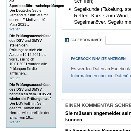
Schiffen)
die
Sportbootführerscheinprüfungen
Segelkunde (Takelung, st
Der Deutsche Segler
Reffen, Kurse zum Wind, 
Verband teilt mit: Wie mit
unserer E-Mail vom 10.
Segelmanöver, Segeltrimm,
März 2021...
Weiter
Die Prüfungsausschüsse
FACEBOOK INVITE
des DSV und DMYV
stellen den
Prüfungsbetrieb ein
Ab dem 16.12.2021 bis
FACEBOOK INHALTE ANZEIGEN
vorraussichtlich
10.01.2021 wurden alle
Es werden Daten an Facebook ü
Prüfungen für die
amtlichen...
Informationen über die Datenüb
Weiter
Die Prüfungsausschüsse
des DSV und DMYV
nehmen ab dem 18.05.20
wieder die Prüfungen auf
Der DSV teilt mit: Sehr
EINEN KOMMENTAR SCHR
geehrte Damen und
Sie müssen
angemeldet
sein
Herren, wie bereits in der
Email von 19....
können.
Weiter
Es liegen keine Kommentare 