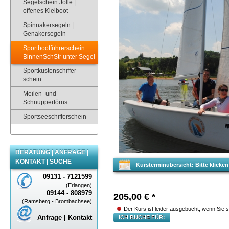
Segelschein Jolle |
offenes Kielboot
Spinnakersegeln |
Genakersegeln
Sportbootführerschein
BinnenSchStr unter Segel
Sportküstenschiffer-
schein
Meilen- und
Schnuppertörns
Sportseeschifferschein
BERATUNG | ANFRAGE |
KONTAKT | SUCHE
Kursterminübersicht: Bitte klick
09131 - 7121599
(Erlangen)
09144 - 808979
205,00
€
*
(Ramsberg - Brombachsee)
Der Kurs ist leider ausgebucht, wenn Sie s
Anfrage | Kontakt
ICH BUCHE FÜR: