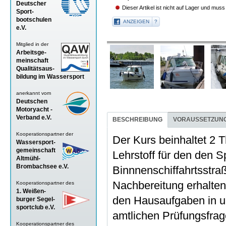
Deutscher
Dieser Artikel ist nicht auf Lager und muss
Sport-
bootschulen
ANZEIGEN
?
e.V.
Mitglied in der
Arbeitsge-
meinschaft
Qualitätsaus-
bildung im Wassersport
anerkannt vom
Deutschen
Motoryacht -
Verband
e.V.
BESCHREIBUNG
VORAUSSETZUN
Kooperationspartner der
Der Kurs beinhaltet 2 
Wassersport-
gemeinschaft
Lehrstoff für den den 
Altmühl-
Brombachsee e.V.
Binnnenschiffahrtsstra
Nachbereitung erhalten
Kooperationspartner des
1. Weißen-
den Hausaufgaben in 
burger Segel-
sportclub e.V.
amtlichen Prüfungsfrag
Kooperationspartner des