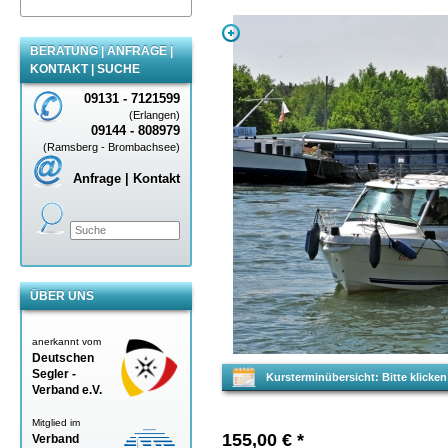
BERATUNG | ANFRAGE |
KONTAKT | SUCHE
09131 - 7121599
(Erlangen)
09144 - 808979
(Ramsberg - Brombachsee)
Anfrage | Kontakt
ÜBER UNS
anerkannt vom
Deutschen
Segler -
Kursterminübersicht: Bitte klick
Verband
e.V.
Mitglied im
155,00
€
*
Verband