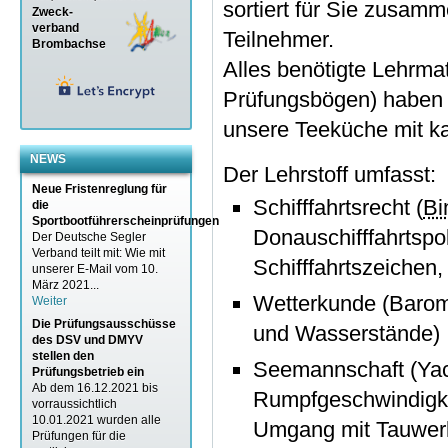
sortiert für Sie zusam
Zweck-
verband
Teilnehmer.
Brombachse
Alles benötigte Lehrma
Prüfungsbögen) haben w
unsere Teeküche mit k
NEWS
Der Lehrstoff umfasst:
Neue Fristenreglung für
Schifffahrtsrecht (
Bi
die
Sportbootführerscheinprüfungen
Donauschifffahrtspol
Der Deutsche Segler
Verband teilt mit: Wie mit
Schifffahrtszeichen
unserer E-Mail vom 10.
März 2021...
Wetterkunde (Barome
Weiter
Die Prüfungsausschüsse
und Wasserstände)
des DSV und DMYV
stellen den
Seemannschaft (Yac
Prüfungsbetrieb ein
Ab dem 16.12.2021 bis
Rumpfgeschwindigkei
vorraussichtlich
10.01.2021 wurden alle
Umgang mit Tauwerk
Prüfungen für die