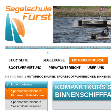
STARTSEITE
SEGELKURSE
MOTORBOOTKURSE
BOOTSVERMIETUNG
PRIVATUNTERRICHT
ÜBER UNS
SIE SIND HIER:
/
MOTORBOOTKURSE
/
SPORTBOOTFÜHRERSCHEIN BINNENSC
Motorbootkurse
KOMPAKTKURS 
Sportbootführerschein
BINNENSCHIFFFA
Binnenschifffahrtstraßen
Sportbootführerschein
Seeschifffahrtsstraßen